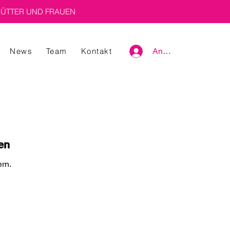
ÜTTER UND FRAUEN
News
Team
Kontakt
Anmelden
en
rn.