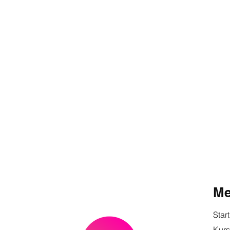
M
Start
Kur