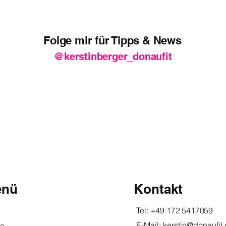
Folge mir für Tipps & News
@kerstinberger_donaufit
enü
Kontakt
Tel:
+49 172 5417059
E-Mail:
kerstin@donaufit
se