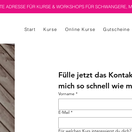
E ADRESSE FÜR KURSE & WORKSHOPS FÜR SCHWANGERE, M
Start
Kurse
Online Kurse
Gutscheine
Fülle jetzt das Konta
mich so schnell wie m
Vorname
*
E-Mail
*
Für welchen Kurs interessierst du dich?