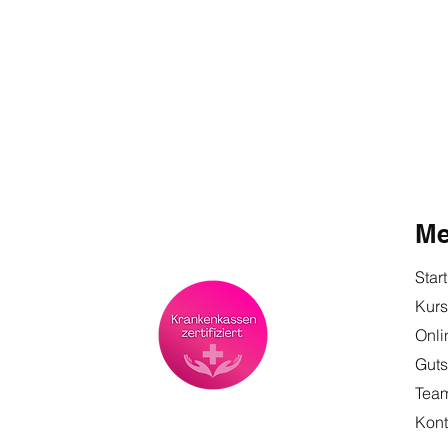
M
Start
Kur
Onli
Guts
Tea
Kont