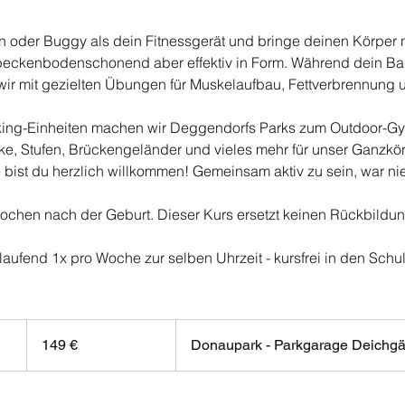
 oder Buggy als dein Fitnessgerät und bringe deinen Körper 
eckenbodenschonend aber effektiv in Form. Während dein Baby
n wir mit gezielten Übungen für Muskelaufbau, Fettverbrennung
ing-Einheiten machen wir Deggendorfs Parks zum Outdoor-G
e, Stufen, Brückengeländer und vieles mehr für unser Ganzkö
e bist du herzlich willkommen! Gemeinsam aktiv zu sein, war nie
ochen nach der Geburt. Dieser Kurs ersetzt keinen Rückbildun
tlaufend 1x pro Woche zur selben Uhrzeit - kursfrei in den Schu
149
Euro
149 €
Donaupark - Parkgarage Deichgä