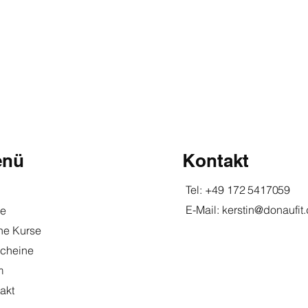
enü
Kontakt
Tel:
+49 172 5417059
E-Mail:
kerstin@donaufit
se
ne Kurse
cheine
m
akt