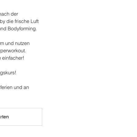
nach der
 die frische Luft
 und Bodyforming.
ym und nutzen
rperworkout.
 einfacher!
gskurs!
lferien und an
rten