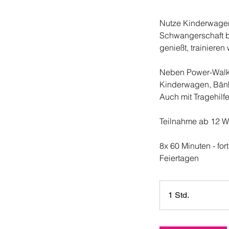
Nutze Kinderwagen
Schwangerschaft b
genießt, trainiere
Neben Power-Walk
Kinderwagen, Bänk
Auch mit Tragehilf
Teilnahme ab 12 W
8x 60 Minuten - for
Feiertagen
1 Std.
1
S
t