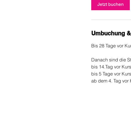
d
Jetzt buchen
Umbuchung &
Bis 28 Tage vor Kur
Danach sind die S
bis 14.Tag vor Kur
bis 5 Tage vor Kur
ab dem 4. Tag vor K