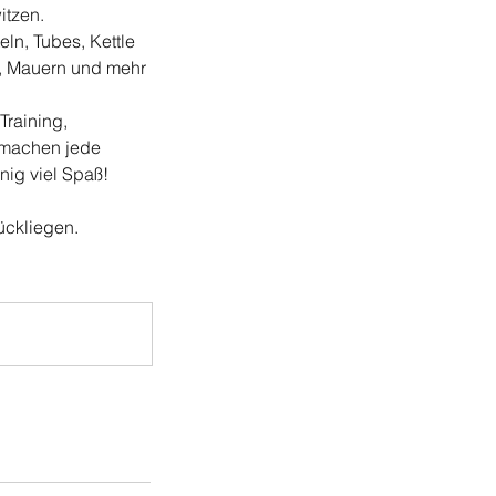
itzen.
ln, Tubes, Kettle
n, Mauern und mehr
Training,
s machen jede
nig viel Spaß!
ückliegen.