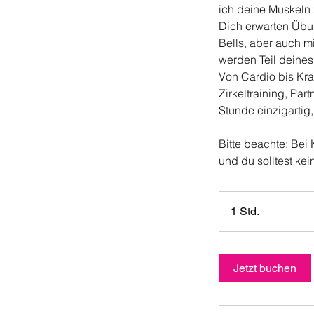
ich deine Muskeln
Dich erwarten Übu
Bells, aber auch m
werden Teil deines
Von Cardio bis Kraf
Zirkeltraining, Pa
Stunde einzigartig
Bitte beachte: Bei
1 Std.
1
S
t
d
Jetzt buchen