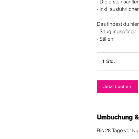
- Die ersten sanf
- inkl. ausführlich
Das findest du hier
- Säuglingspflege
- Stillen
1 Std.
1
S
t
d
Jetzt buchen
Umbuchung &
Bis 28 Tage vor Kur