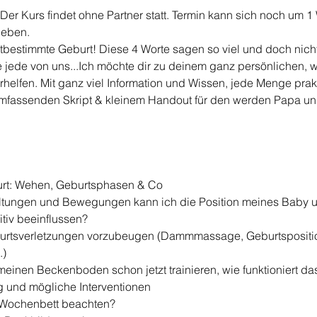
 Der Kurs findet ohne Partner statt. Termin kann sich noch um
ieben.
stbestimmte Geburt! Diese 4 Worte sagen so viel und doch nich
e jede von uns...Ich möchte dir zu deinem ganz persönlichen,
rhelfen. Mit ganz viel Information und Wissen, jede Menge prak
mfassenden Skript & kleinem Handout für den werden Papa und
burt: Wehen, Geburtsphasen & Co
ltungen und Bewegungen kann ich die Position meines Baby 
itiv beeinflussen?
burtsverletzungen vorzubeugen (Dammmassage, Geburtspositi
.)
 meinen Beckenboden schon jetzt trainieren, wie funktioniert da
g und mögliche Interventionen
 Wochenbett beachten?