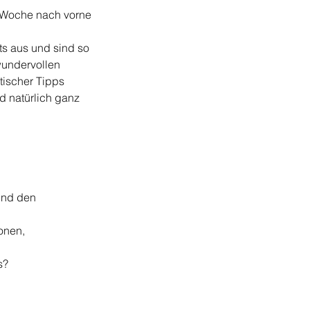
 1 Woche nach vorne
ts aus und sind so
 wundervollen
tischer Tipps
 natürlich ganz
und den
onen,
s?