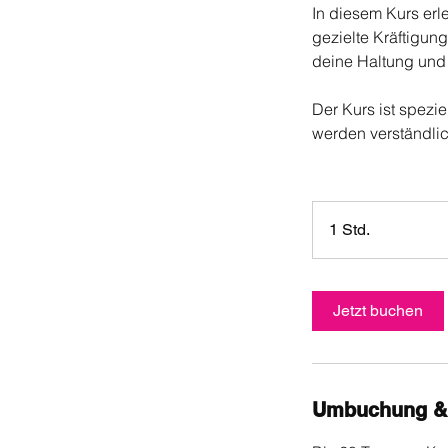
In diesem Kurs erl
gezielte Kräftigun
deine Haltung und 
Der Kurs ist spezi
werden verständlic
1 Std.
1
S
t
d
Jetzt buchen
Umbuchung &